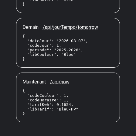
}
Demain
/api/jourTempo/tomorrow
{

  "dateJour": "2026-08-07",

  "codeJour": 1,

  "periode": "2025-2026",

  "libCouleur": "Bleu"

}
Maintenant
/api/now
{

  "codeCouleur": 1,

  "codeHoraire": 1,

  "tarifKwh": 0.1654,

  "libTarif": "Bleu-HP"

}